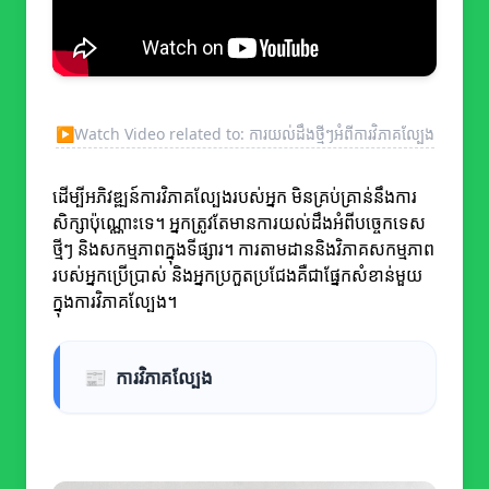
▶
Watch Video related to: ការយល់ដឹងថ្មីៗអំពីការវិភាគល្បែង
ដើម្បីអភិវឌ្ឍន៍ការវិភាគល្បែងរបស់អ្នក មិនគ្រប់គ្រាន់នឹងការ
សិក្សាប៉ុណ្ណោះទេ។ អ្នកត្រូវតែមានការយល់ដឹងអំពីបច្ចេកទេស
ថ្មីៗ និងសកម្មភាពក្នុងទីផ្សារ។ ការតាមដាននិងវិភាគសកម្មភាព
របស់អ្នកប្រើប្រាស់ និងអ្នកប្រកួតប្រជែងគឺជាផ្នែកសំខាន់មួយ
ក្នុងការវិភាគល្បែង។
📰
ការវិភាគល្បែង