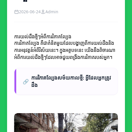
2026-06-24
Admin
ការយល់ដឹងថ្មីៗអំពីការវិភាគល្បែង
ការវិភាគល្បែង គឺជាគំនិតមួយដែលបង្ហាញពីការយល់ដឹងនិង
ការអនុវត្តន៍អំពីវិស័យនេះ។ ក្នុងអត្ថបទនេះ យើងនឹងពិចារណា
អំពីការយល់ដឹងថ្មីៗដែលអាចជួយពង្រឹងការវិភាគរបស់អ្នក។
ការវិភាគល្បែងសម័យកាលថ្មី: អ្វីដែលអ្នកត្រូវ
🔗
ដឹង