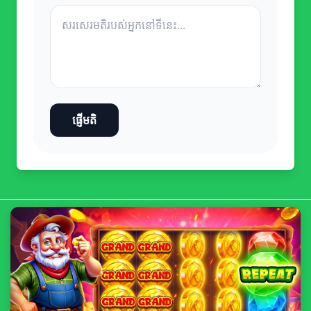
ផ្ញើមតិ