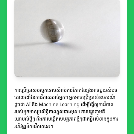
ការប្រើប្រាស់បច្ចេកទេសសំរាប់ការវិភាគល្បែងអាចជួយសំរេច
គោលដៅនៃការវិភាគរបស់អ្នក។ អ្នកអាចប្រើប្រាស់ឧបករណ៍
ដូចជា AI និង Machine Learning ដើម្បីធ្វើឲ្យការវិភាគ
របស់អ្នកមានប្រសិទ្ធិភាពខ្ពស់ជាងមុន។ ការបង្ហាញមតិ
យោបល់ថ្មីៗ និងការបង្កើតសមត្ថភាពថ្មីៗជាគន្លឹះសំខាន់ក្នុងការ
អភិវឌ្ឍន៍ការវិភាគនេះ។