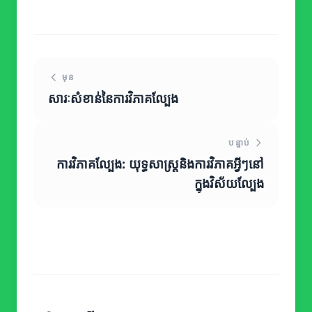
មុន
សារៈសំខាន់នៃការវិភាគល្បែង
បន្ទាប់
ការវិភាគល្បែង: យុទ្ធសាស្ត្រនិងការវិភាគអ្វីៗនៅ
ក្នុងវិស័យល្បែង