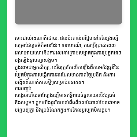
ទោះជាយ៉ាងណាក៏ដោយ, ផលប៉ះពាល់អវិជ្ជមាននៃល្បែងល្បី
សម្រាប់វប្បធម៌ក៏មានដែរ។ ឧទាហរណ៍, ការប្រើប្រាស់ពេល
វេលាអោយសោះនិងការរស់នៅក្រោមសម្ពាធក្នុងការប្រកួតអាច
បង្ក់ឡើងនូវបញ្ហាសង្គម។
ក្នុងនាមជាអ្នកសិក្សា, យើងត្រូវតែលើកឡើងពីការអភិវឌ្ឍន៍នៃ
វប្បធម៌ក្នុងការបង្កើតការងារដែលមានភាពច្នៃប្រឌិត និងការ
បង្កើតតំណាក់កាលថ្មីៗសម្រាប់អនាគត។
ការបញ្ចប់
សង្ខេបហើយថាល្បែងល្បីមានឥទ្ធិពលធំទូលាយលើវប្បធម៌
និងសង្គម។ ពួកយើងគួរតែយល់ដឹងពីផលប៉ះពាល់ដែលវាអាច
បន្ថែមឱ្យគ្នា និងរួមចំណែកក្នុងការកែលម្អវប្បធម៌សង្គម។