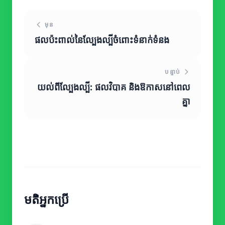
មុន
ផលប៉ះពាល់នៃល្បែងល្បីចំពោះទំនាក់ទំនង
បន្ទាប់
យល់ពីល្បែងល្បី: ផលវិបាគ និងឱកាសនៅពេល
គ្នា
មតិអ្នកប្រើ