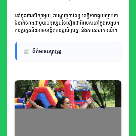
នៅក្នុងការសិក្សាមួយ, វាបង្ហាញថាល្បែងល្បីអាចជួយស្ថាបនា
ទំនាក់ទំនងជាមួយមនុស្សដទៃទៀតជាពិសេសនៅក្នុងសង្គម។
ការប្រកួតនឹងអាចបង្កើតអារម្មណ៍រួមគ្នា និងការសហការណ៍។
📰
ព័ត៌មានបច្ចុប្បន្ន