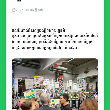
2026-06-06
Admin
ផលប៉ះពាល់នៃល្បែងល្បីចំពោះវប្បធម៌
ក្នុងពេលបច្ចុប្បន្ននេះល្បែងល្បីកំពុងមានឥទ្ធិពលយ៉ាងធំនៅលើ
វប្បធម៌មានភាពល្អប្រសើរនិងអវិជ្ជមាន។ យើងអាចឃើញថា
ល្បែងនេះអាចក្លាយជាផ្នែកមួយនៃវប្បធម៌សង្គម។