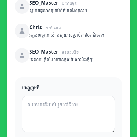
SEO_Master
២ ម៉ោងមុន
សូមអរគុណសម្រាប់ព័ត៌មានដ៏ល្អនេះ។
Chris
២ ម៉ោងមុន
អត្ថបទល្អណាស់! អរគុណសម្រាប់ការចែករំលែក។
SEO_Master
មុននេះបន្តិច
អរគុណច្រើនដែលបានផ្តល់ចំណេះដឹងថ្មីៗ។
បញ្ចេញមតិ