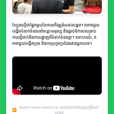
ល្បែងល្បីជាផ្នែកមួយនៃការអភិវឌ្ឍន៍របស់សង្គម។ វាអាចជួយ
បង្កើតទំនាក់ទំនងនៅចន្លោះមនុស្ស និងផ្តល់ឱកាសសម្រាប់
ការជឿជាក់និងការបង្ហាញពីទំនាក់ទំនងគ្នា។ ឧទាហរណ៍, វា
អាចជួយបង្កើតក្រុម និងការប្រកួតប្រជែងរវាងអ្នកលេង។
Watch Video related to: ផលប៉ះពាល់នៃល្បែងល្បីចំពោះ
▶
វប្បធម៌