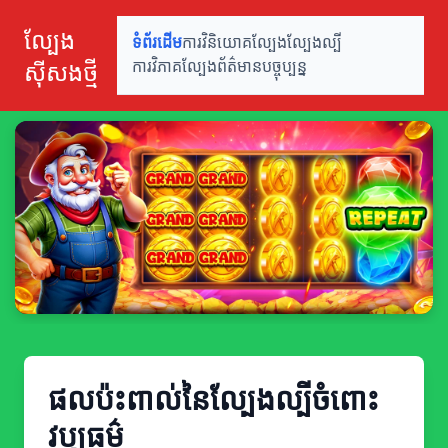
ល្បែង
ទំព័រដើម
ការវិនិយោគល្បែង
ល្បែងល្បី
ស៊ីសងថ្មី
ការវិភាគល្បែង
ព័ត៌មានបច្ចុប្បន្ន
ផលប៉ះពាល់នៃល្បែងល្បីចំពោះ
វប្បធម៌