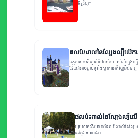
ចិត្តវិជ្ជា។
ផលប៉ះពាល់នៃល្បែងល្បីលើការ
អត្ថបទនេះសិក្សាអំពីផលប៉ះពាល់នៃល្បែងល្បីល
ដែលវាអាចជួយឬរាំងស្ទះការអភិវឌ្ឍន៍ជំនា
ផលប៉ះពាល់នៃល្បែងល្បីលើស
អត្ថបទនេះនិយាយពីផលប៉ះពាល់នៃល្បែងល្ប
នៅក្នុងការលេង។