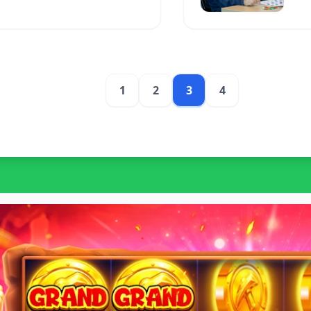
1
2
3
4