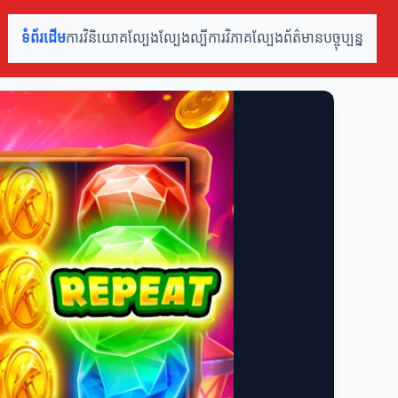
ទំព័រដើម
ការវិនិយោគល្បែង
ល្បែងល្បី
ការវិភាគល្បែង
ព័ត៌មានបច្ចុប្បន្ន