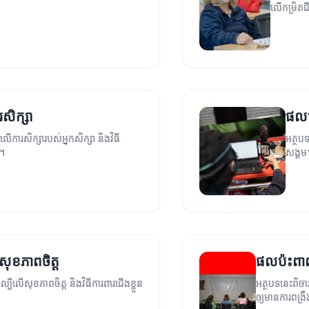
លើកម្រិតជ
សិក្សា
ផលប
ើការសិក្សារបស់អ្នកសិក្សា និងវិធី
អត្ថប
ញ។
សង្គម
ុខភាពចិត្ត
ផលប៉ះពាល
ីលើសុខភាពចិត្ត និងវិធីការពារជើងខ្លួន
អត្ថបទនេះពិចា
ឲ្យមានការពង្រឹ