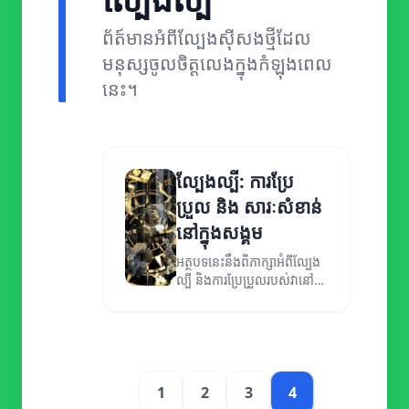
ព័ត៍មានអំពីល្បែងស៊ីសងថ្មីដែល
មនុស្សចូលចិត្តលេងក្នុងកំឡុងពេល
នេះ។
ល្បែងល្បី: ការប្រែ
ប្រួល និង សារៈសំខាន់
នៅក្នុងសង្គម
អត្ថបទនេះនឹងពិភាក្សាអំពីល្បែង
ល្បី និងការប្រែប្រួលរបស់វានៅ
ក្នុងសង្គម។
1
2
3
4